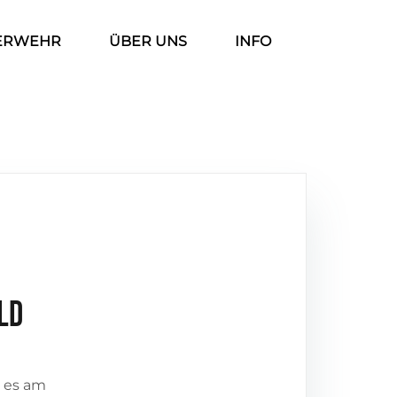
ERWEHR
ÜBER UNS
INFO
ld
r es am