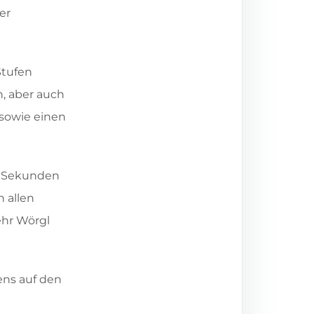
er
Stufen
n, aber auch
 sowie einen
54 Sekunden
n allen
ehr Wörgl
ens auf den