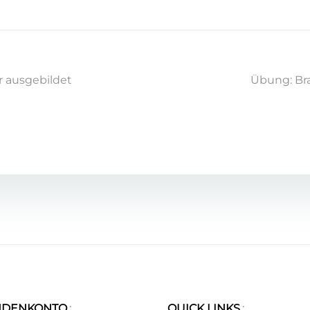
 ausgebildet
Übung: Br
NDENKONTO
:
QUICK LINKS
: