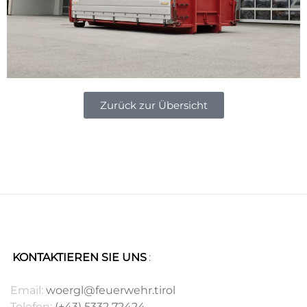
Zurück zur Übersicht
KONTAKTIEREN SIE UNS
:
.
Email:
woergl@feuerwehr.tirol
Telefon:
(+43) 5332 72424