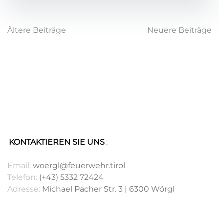
Beitragsnavigation
Ältere Beiträge
Neuere Beiträge
KONTAKTIEREN SIE UNS
:
.
Email:
woergl@feuerwehr.tirol
Telefon:
(+43) 5332 72424
Adresse:
Michael Pacher Str. 3 | 6300 Wörgl