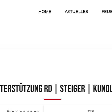
HOME
AKTUELLES
FEU
terstützung RD | Steiger | Kund
Einsatznummer:
178