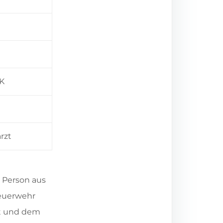
K
rzt
 Person aus
Feuerwehr
et und dem