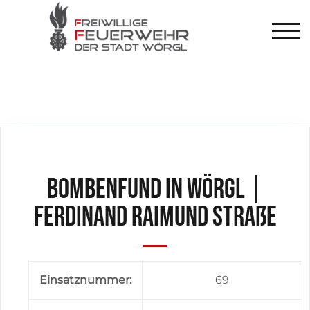
TOG
Bombenfund in Wörgl |
Ferdinand Raimund Straße
Einsatznummer:
69