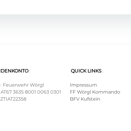
NDENKONTO
:
QUICK LINKS
:
.
:
Feuerwehr Wörgl
Impressum
AT67 3635 8001 0063 0301
FF Wörgl Kommando
ZTIAT22358
BFV Kufstein