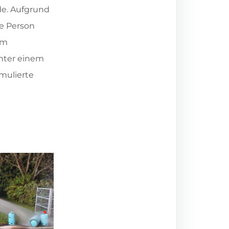
e. Aufgrund
e Person
em
unter einem
imulierte