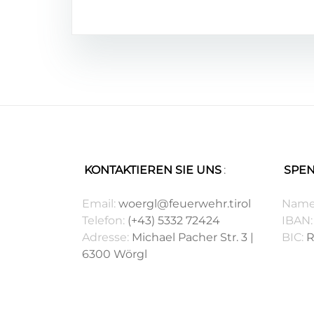
KONTAKTIEREN SIE UNS
:
SPE
.
.
Email:
woergl@feuerwehr.tirol
Name
Telefon:
(+43) 5332 72424
IBAN:
Adresse:
Michael Pacher Str. 3 |
BIC:
R
6300 Wörgl