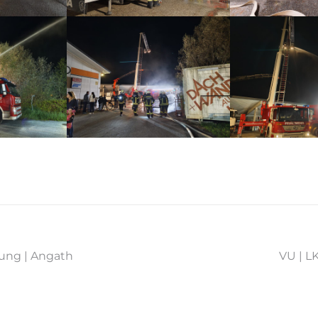
ung | Angath
VU | 