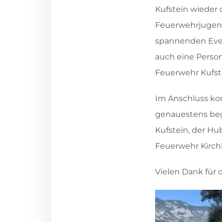
Kufstein wieder 
Feuerwehrjugend
spannenden Event
auch eine Perso
Feuerwehr Kufste
Im Anschluss kon
genauestens beg
Kufstein, der H
Feuerwehr Kirchb
Vielen Dank für